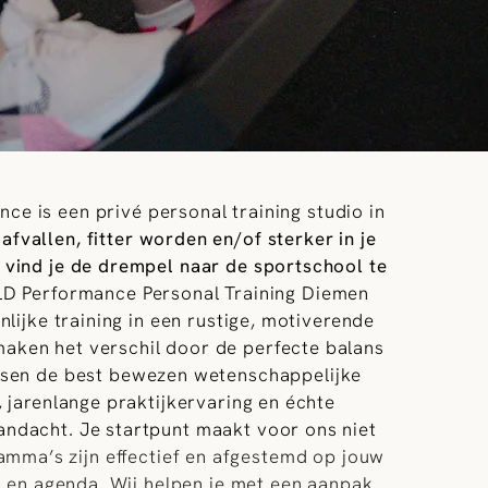
ce is een privé personal training studio in
 afvallen, fitter worden en/of sterker in je
ar vind je de drempel naar de sportschool te
LD Performance Personal Training Diemen
nlijke training in een rustige, motiverende
aken het verschil door de perfecte balans
ssen de best
bewezen wetenschappelijke
 jarenlange praktijkervaring en échte
andacht. Je startpunt maakt voor ons niet
mma’s zijn effectief en afgestemd op jouw
n en agenda. Wij helpen je met een aanpak