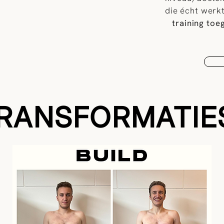
die écht werk
training toe
RANSFORMATIE