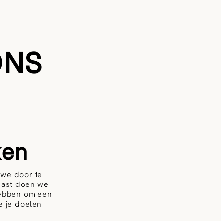
ONS
ken
n we door te
naast doen we
hebben om een
je je doelen