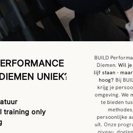
BUILD Performan
PERFORMANCE
Diemen.
Wil je
lijf staan - ma
DIEMEN UNIEK?
hoog?
Bij BUI
krijg je persoo
omgeving. We m
atuur
te bieden tu
methodes,
l training only
persoonlijke a
g
uit.
Onze progra
niveau, doele