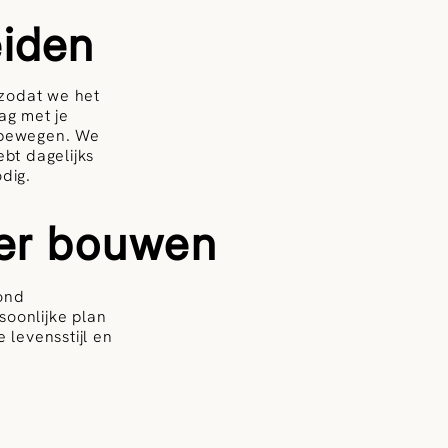
eiden
 zodat we het
ag met je
e bewegen. We
bt dagelijks
dig.
der bouwen
zond
soonlijke plan
 levensstijl en