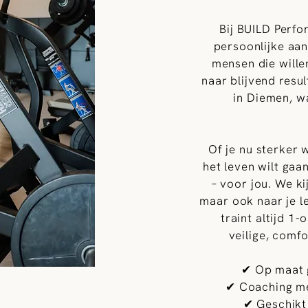
Bij BUILD Perf
persoonlijke aan
mensen die willen
naar blijvend resul
in Diemen, w
Of je nu sterker w
het leven wilt gaa
– voor jou. We ki
maar ook naar je le
traint altijd 1
veilige, comf
✔ Op maat 
✔ Coaching me
✔ Geschikt