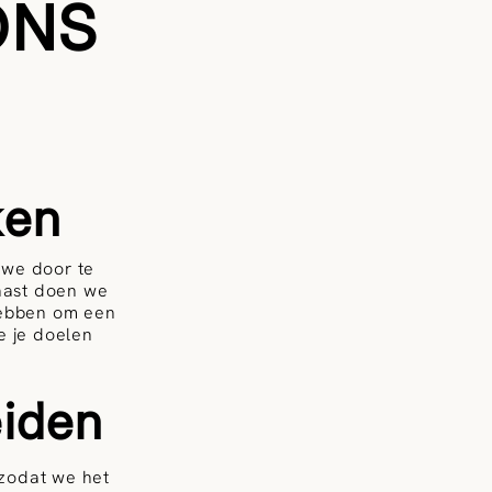
ONS
ken
n we door te
naast doen we
hebben om een
je je doelen
eiden
 zodat we het