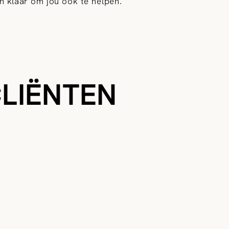
 klaar om jou ook te helpen.
CLIËNTEN