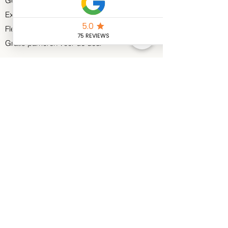
Gegarandeerd Resultaat
Extra ondersteuning met voedings-app
Flesje water en handdoek staan voor je klaar
Gratis parkeren voor de deur
Personal Training Diemen
Venserweg 1T
1112 AR, Diemen
info@build-performance.nl
0611369067
KVK:
83170456
BTW nr. : NL862756108B01